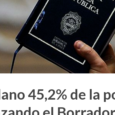
ano 45,2% de la p
azando el Borrador