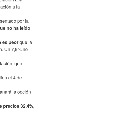
lación a la
sentado por la
ue no ha leído
 es peor
que la
ón. Un 7,9% no
lación, que
ida el 4 de
anará la opción
de precios 32,4%
,