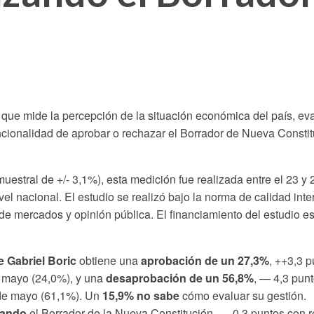
n
g que mide la percepción de la situación económica del país, e
encionalidad de aprobar o rechazar el Borrador de Nueva Consti
uestral de +/- 3,1%), esta medición fue realizada entre el 23 y
vel nacional. El estudio se realizó bajo la norma de calidad int
e mercados y opinión pública. El financiamiento del estudio e
e Gabriel Boric
obtiene una
aprobación de un 27,3%
, ++3,3 p
e mayo (24,0%), y una
desaprobación de un 56,8%
, — 4,3 punt
 de mayo (61,1%). Un
15,9% no sabe
cómo evaluar su gestión.
zando
el Borrador de la Nueva Constitución, — 0,3 puntos con re