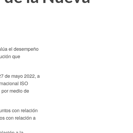
valúa el desempeño
tución que
 27 de mayo 2022, a
ernacional ISO
s por medio de
untos con relación
os con relación a
lación a la