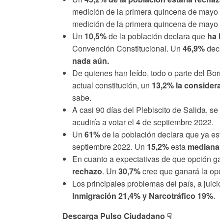
medición de la primera quincena de mayo
medición de la primera quincena de mayo
Un
10,5%
de la población declara que
ha 
Convención Constitucional. Un
46,9%
dec
nada aún.
De quienes han leído, todo o parte del Bo
actual constitución, un
13,2% la consider
sabe.
A casi 90 días del Plebiscito de Salida, s
acudiría a votar el 4 de septiembre 2022.
Un
61%
de la población declara que ya e
septiembre 2022. Un
15,2%
esta
mediana
En cuanto a expectativas de que opción ga
rechazo
. Un
30,7%
cree que ganará la o
Los principales problemas del país, a juic
Inmigración 21,4% y Narcotráfico 19%
.
Descarga Pulso Ciudadano
☟