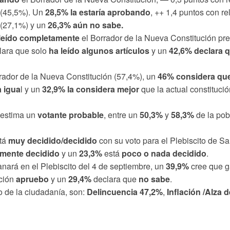
 (45,5%). Un
28,5% la estaría aprobando
, ++ 1,4 puntos con re
 (27,1%) y un
26,3% aún no sabe.
leído completamente
el Borrador de la Nueva Constitución pre
lara que solo
ha leído algunos artículos
y un
42,6% declara q
rrador de la Nueva Constitución (57,4%), un
46% considera que
a igua
l y un
32,9% la considera mejor
que la actual constituci
e estima un
votante probable
, entre un
50,3%
y
58,3%
de la pob
stá
muy decidido/decidido
con su voto para el Plebiscito de Sal
mente decidido
y un
23,3%
está
poco o nada decidido
.
nará en el Plebiscito del 4 de septiembre, un
39,9%
cree que g
pción
apruebo
y un
29,4%
declara que
no
sabe
.
io de la ciudadanía, son:
Delincuencia 47,2%
,
Inflación /Alza 