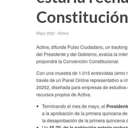
Constitució
Mayo 2022 - Activa
Activa, difunde Pulso Ciudadano, un trackin
del Presidente y del Gobierno, evalúa la int
propondrá la Convención Constitucional.
Con una muestra de 1.015 entrevistas (error m
través de un Panel Online representativo a ni
20252, diseñada para empresas de estudios d
recursos propios de Activa.
Terminando el mes de mayo, el
President
a la aprobación de la primera quincena d
la desaprobación de la primera quincena
Un
45,2% de la población estaría recha