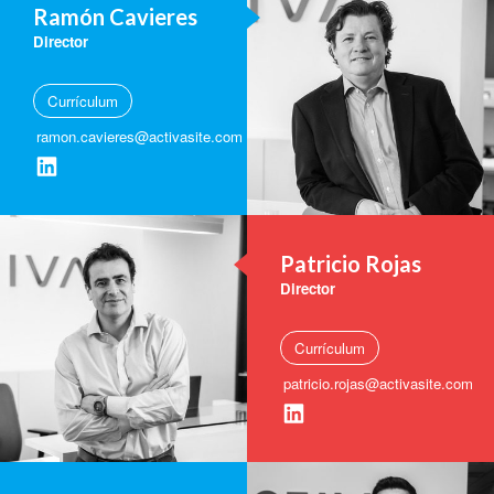
Ramón Cavieres
Director
Currículum
ramon.cavieres@activasite.com
Patricio Rojas
Director
Currículum
patricio.rojas@activasite.com