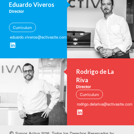
Eduardo Viveros
Director
Currículum
eduardo.viveros@activasite.com
Rodrigo de La
Riva
Director
Currículum
rodrigo.delariva@activasite.com
Somos Activa 2026. Todos los Derechos Reservados by