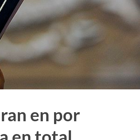
eran en por
a en total