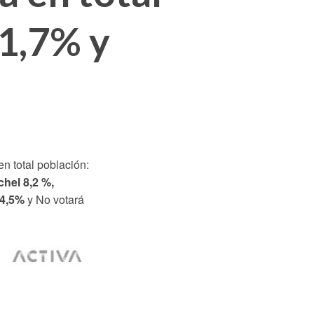
21,7% y
en total población:
hel 8,2 %,
4,5%
y No votará