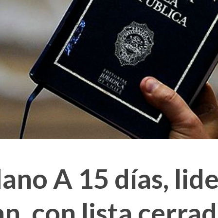
ano A 15 días, lid
n, con lista cerrad