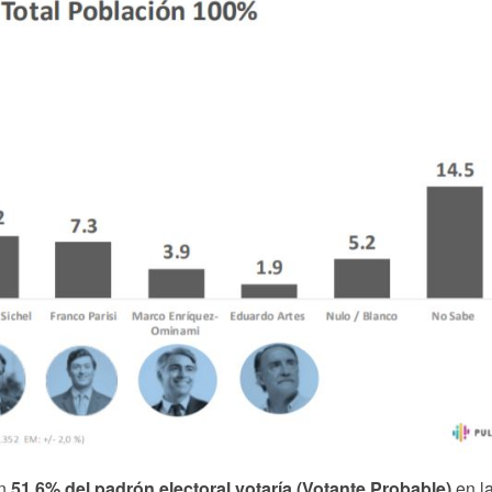
un
51,6% del padrón electoral votaría (Votante Probable)
en l