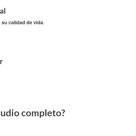
al
 su calidad de vida
.
r
tudio completo?