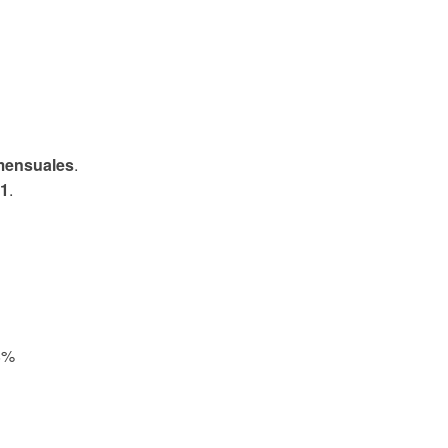
mensuales
.
1
.
8%