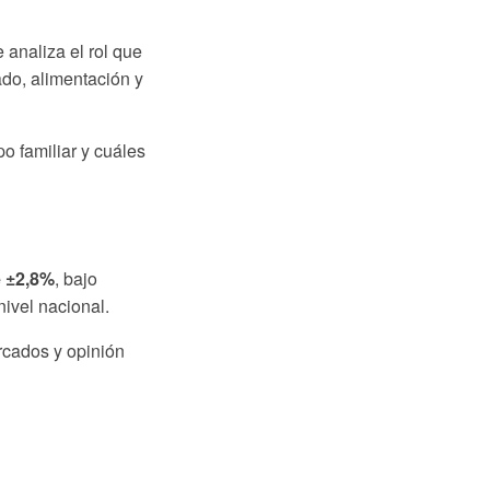
 analiza el rol que
ado, alimentación y
o familiar y cuáles
e ±2,8%
, bajo
nivel nacional.
rcados y opinión